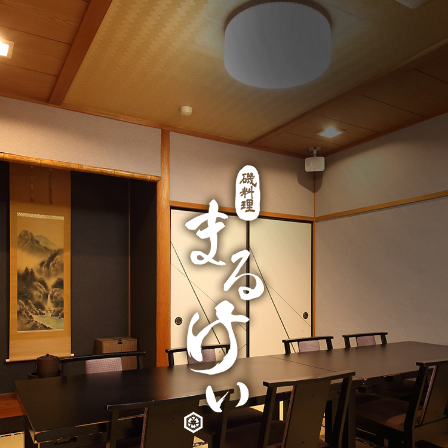
ホーム
昼の部
夜の部
お品書き
鍋料理
ご宴会
お席のご案内
よくあるご質問
店舗情報