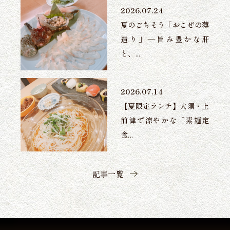
2026.07.24
夏のごちそう「おこぜの薄
造り」―旨み豊かな肝
と、...
2026.07.14
【夏限定ランチ】大須・上
前津で涼やかな「素麺定
食...
記事一覧